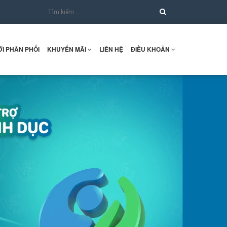
I PHÂN PHỐI
KHUYẾN MÃI
LIÊN HỆ
ĐIỀU KHOẢN