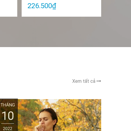
226.500₫
253.5
Xem tất cả
THÁNG
THÁNG
10
10
2022
2022