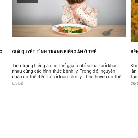
AO
GIẢI QUYẾT TÌNH TRẠNG BIẾNG ĂN Ở TRẺ
BỆ
t
Tình trạng biếng ăn có thể gặp ở nhiều lứa tuổi khác
Khi
nhau cùng các hình thức bệnh lý. Trong đó, nguyên
làn
nhân có thể đến từ rối loạn tâm lý. Phụ huynh có thể
tạm
chủ động thay đổi cách ...
đầu
Chi tiết
Chi t