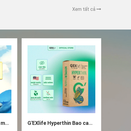
Xem tất cả
NHẬP MÃ GIẢM GIÁ để mua Gói Trải Nghiệm 2 tháng - Combo 2 chai VitaOmega3 chai 60 viên
G'EXlife Hyperthin Bao cao su (Hộp 12 cái)