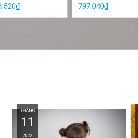
8.520₫
797.040₫
THÁNG
11
2022