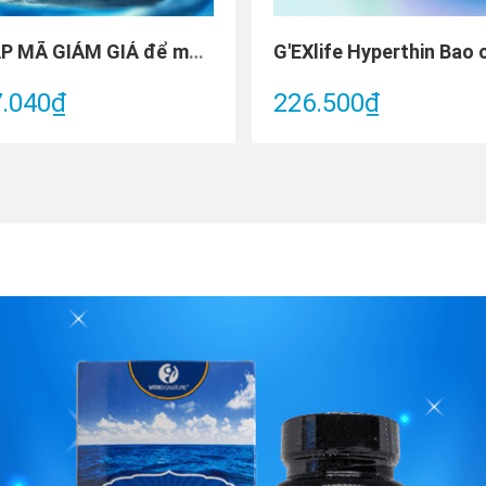
NHẬP MÃ GIẢM GIÁ để mua Gói Trải Nghiệm 2 tháng - Combo 2 chai VitaOmega3 chai 60 viên
.040₫
226.500₫