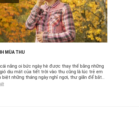
NH MÙA THU
10 NGUYÊN N
PHẦN AI CŨN
 cái nắng oi bức ngày hè được thay thế bằng những
Các nhà nghi
 gió dịu mát của tiết trời vào thu cũng là lúc trẻ em
bệnh tật, nh
 biệt những tháng ngày nghỉ ngơi, thư giãn để bắt
hệ miễn dịch
 một năm học mới. Thời điểm này...
thói quen hiệ
iết
Chi tiết