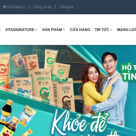
Giỏ hàng (
)
Đăng nhập
Đăng ký
Ủ
VITASIGNATURE
SẢN PHẨM
CỬA HÀNG
TIN TỨC
MẠNG LƯỚ