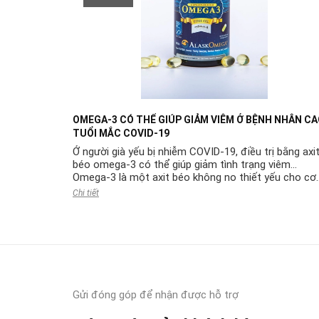
OMEGA-3 CÓ THỂ GIÚP GIẢM VIÊM Ở BỆNH NHÂN C
TUỔI MẮC COVID-19
Ở người già yếu bị nhiễm COVID-19, điều trị bằng axi
béo omega-3 có thể giúp giảm tình trạng viêm...
Omega-3 là một axit béo không no thiết yếu cho cơ
thể. Omega-3 mang lại những lợi ích tốt cho ...
Chi tiết
Gửi đóng góp để nhận được hỗ trợ