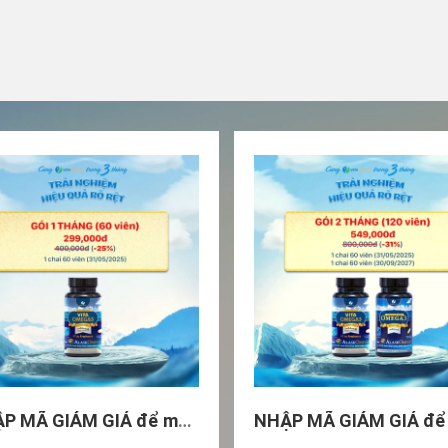
NHẬP MÃ GIẢM GIÁ để mua Gói Trải Nghiệm 1 tháng - 1 chai VitaOmega3 Chai 60 viên