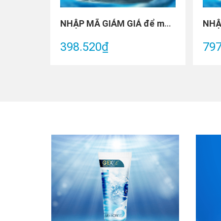
NHẬP MÃ GIẢM GIÁ để mua Gói Trải Nghiệm 1 tháng - 1 chai VitaOmega3 Chai 60 viên
398.520₫
797