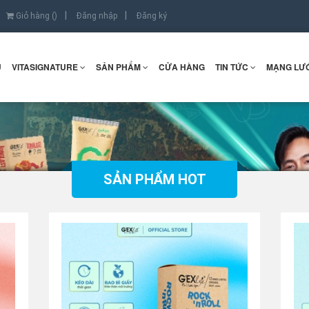
Giỏ hàng (
)
Đăng nhập
Đăng ký
Ủ
VITASIGNATURE
SẢN PHẨM
CỬA HÀNG
TIN TỨC
MẠNG LƯỚ
SẢN PHẨM HOT