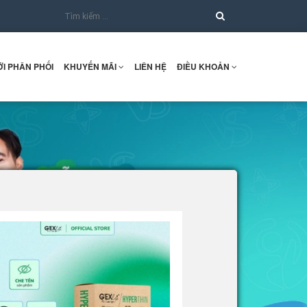
I PHÂN PHỐI
KHUYẾN MÃI
LIÊN HỆ
ĐIỀU KHOẢN