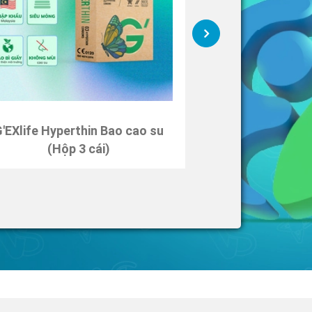
'EXlife Hyperthin Bao cao su
G'EXlife Long
(Hộp 3 cái)
(Hộp 