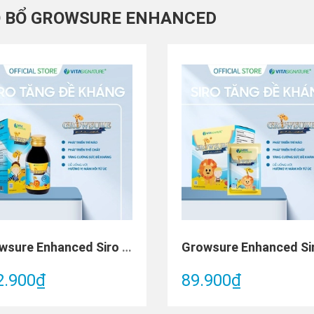
O BỔ GROWSURE ENHANCED
Growsure Enhanced Siro tăng đề kháng (Chai 100ml)
2.900₫
89.900₫