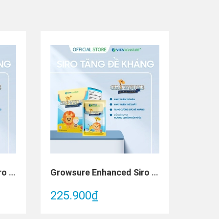
Growsure Enhanced Siro tăng sức đề kháng (Hộp 10 gói x 5ml)
Growsure Enhanced Siro tăng sức đề kháng (Hộp 30 gói x 5ml)
225.900₫