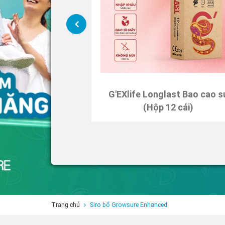
thin Bao cao su
G'EXlife Longlast Bao cao s
2 cái)
(Hộp 12 cái)
Trang chủ
Siro bổ Growsure Enhanced