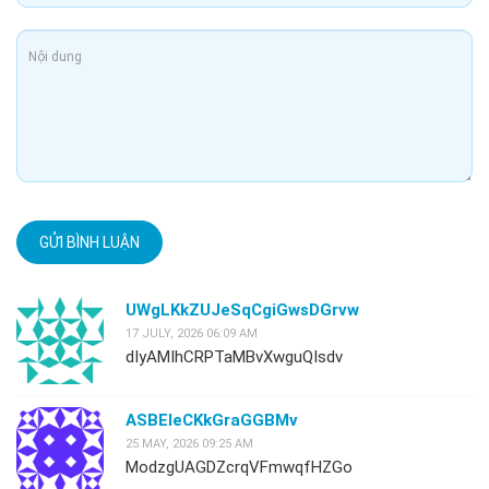
GỬI BÌNH LUẬN
UWgLKkZUJeSqCgiGwsDGrvw
17 JULY, 2026 06:09 AM
dIyAMIhCRPTaMBvXwguQIsdv
ASBEleCKkGraGGBMv
25 MAY, 2026 09:25 AM
ModzgUAGDZcrqVFmwqfHZGo