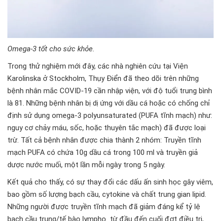
Omega-3 tốt cho sức khỏe.
Trong thử nghiệm mới đây, các nhà nghiên cứu tại Viện
Karolinska ở Stockholm, Thụy Điển đã theo dõi trên những
bệnh nhân mắc COVID-19 cần nhập viện, với độ tuổi trung bình
là 81. Những bệnh nhân bị dị ứng với dầu cá hoặc có chống chỉ
định sử dụng omega-3 polyunsaturated (PUFA tĩnh mạch) như:
nguy cơ chảy máu, sốc, hoặc thuyên tắc mạch) đã được loại
trừ. Tất cả bệnh nhân được chia thành 2 nhóm: Truyền tĩnh
mạch PUFA có chứa 10g dầu cá trong 100 ml và truyền giả
dược nước muối, một lần mỗi ngày trong 5 ngày.
Kết quả cho thấy, có sự thay đổi các dấu ấn sinh học gây viêm,
bao gồm số lượng bạch cầu, cytokine và chất trung gian lipid.
Những người được truyền tĩnh mạch đã giảm đáng kể tỷ lệ
bạch cầu trung/tế bào lympho từ đầu đến cuối đợt điều trị,