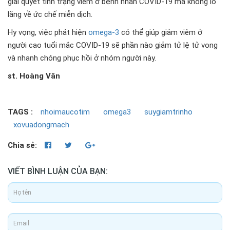
giải quyết tình trạng viêm ở bệnh nhân COVID-19 mà không lo
lắng về ức chế miễn dịch.
Hy vọng, việc phát hiện
omega-3
có thể giúp giảm viêm ở
người cao tuổi mắc COVID-19 sẽ phần nào giảm tử lệ tử vong
và nhanh chóng phục hồi ở nhóm người này.
st. Hoàng Vân
TAGS :
nhoimaucotim
omega3
suygiamtrinho
xovuadongmach
Chia sẻ:
VIẾT BÌNH LUẬN CỦA BẠN: