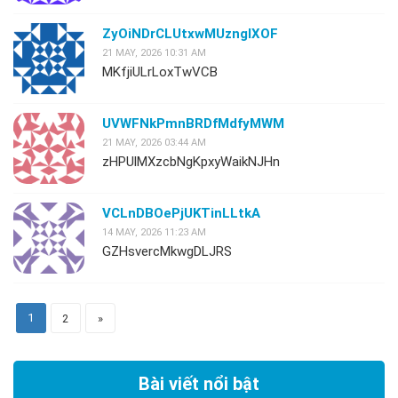
ZyOiNDrCLUtxwMUznglXOF
21 MAY, 2026 10:31 AM
MKfjiULrLoxTwVCB
UVWFNkPmnBRDfMdfyMWM
21 MAY, 2026 03:44 AM
zHPUlMXzcbNgKpxyWaikNJHn
VCLnDBOePjUKTinLLtkA
14 MAY, 2026 11:23 AM
GZHsvercMkwgDLJRS
1
2
»
Bài viết nổi bật