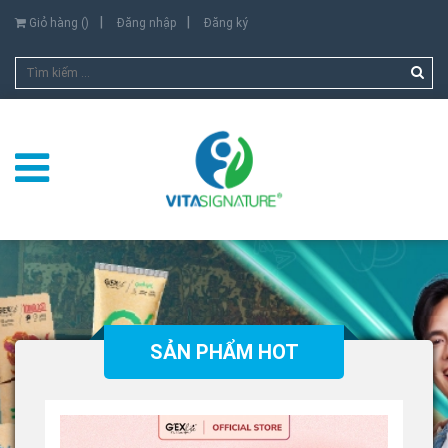
Giỏ hàng (
)
Đăng nhập
Đăng ký
SẢN PHẨM HOT