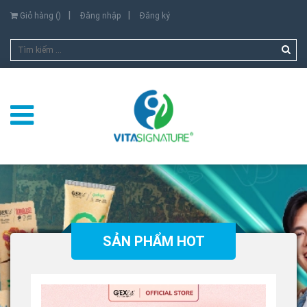
Giỏ hàng (
)
Đăng nhập
Đăng ký
SẢN PHẨM HOT