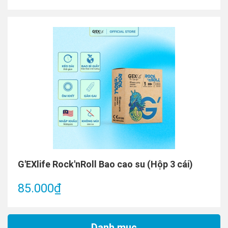
G'EXlife Rock'nRoll Bao cao su (Hộp 3 cái)
85.000₫
Danh mục