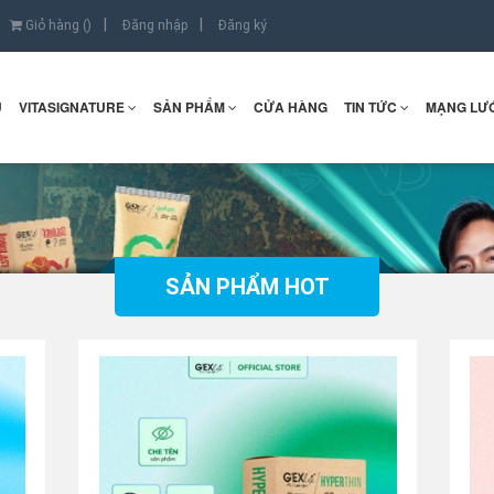
Giỏ hàng (
)
Đăng nhập
Đăng ký
Ủ
VITASIGNATURE
SẢN PHẨM
CỬA HÀNG
TIN TỨC
MẠNG LƯỚ
SẢN PHẨM HOT