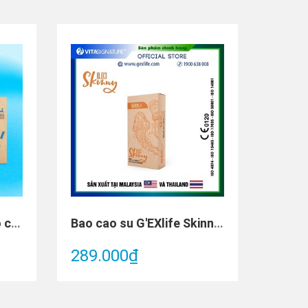
G'EXlife Rock'nRoll Bao cao su (Hộp 3 cái)
Bao cao su G'EXlife Skinny (Hộp 12 cái)
289.000₫