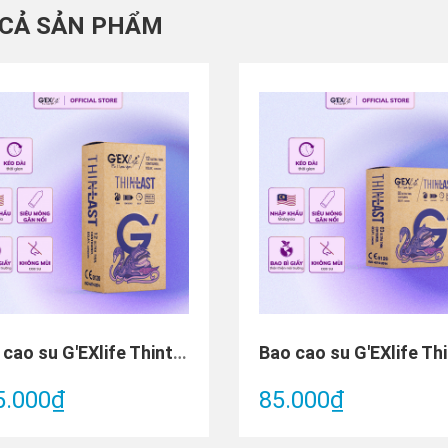
 CẢ SẢN PHẨM
Bao cao su G'EXlife Thintolast (Hộp 12 cái)
5.000₫
85.000₫