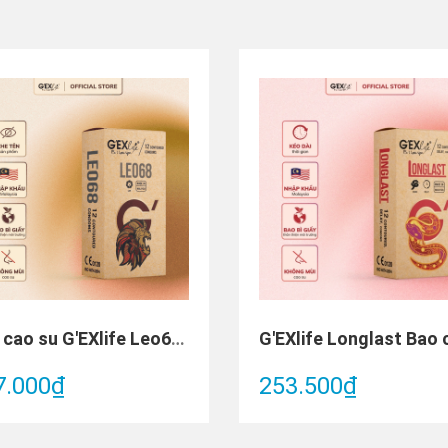
Bao cao su G'EXlife Leo68 (Hộp 12 cái)
7.000₫
253.500₫