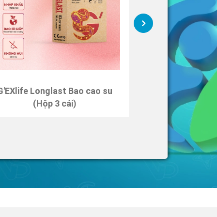
G'EXlife Longlast Bao cao su
G'EXlife Rock'
(Hộp 3 cái)
(Hộp 