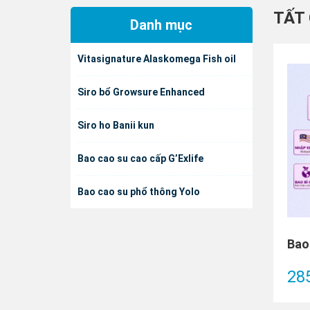
TẤT
Danh mục
Vitasignature Alaskomega Fish oil
Siro bổ Growsure Enhanced
Siro ho Banii kun
Bao cao su cao cấp G’Exlife
Bao cao su phổ thông Yolo
28