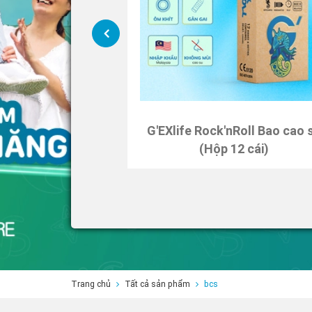
ast Bao cao su
G'EXlife Rock'nRoll Bao cao 
2 cái)
(Hộp 12 cái)
Trang chủ
Tất cả sản phẩm
bcs