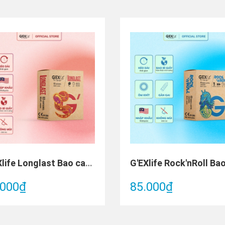
G'EXlife Longlast Bao cao su (Hộp 3 cái)
.000₫
85.000₫