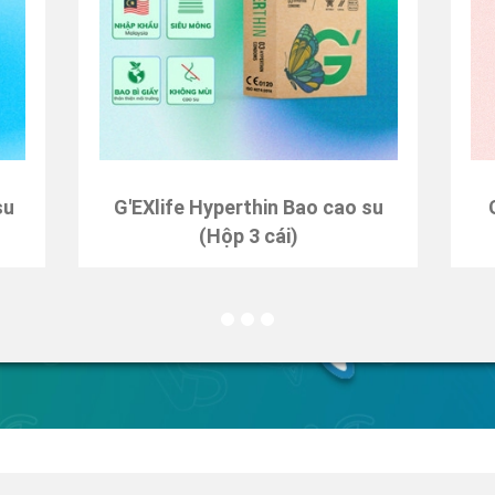
su
G'EXlife Hyperthin Bao cao su
(Hộp 3 cái)