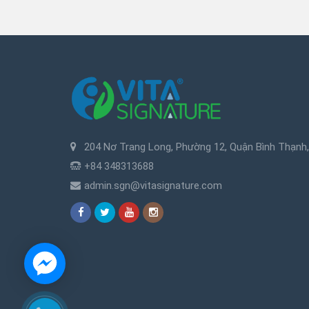
204 Nơ Trang Long, Phường 12, Quận Bình Thạnh,
+84 348313688
admin.sgn@vitasignature.com