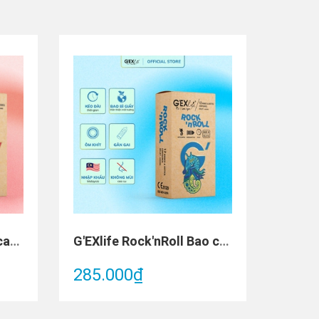
G'EXlife Longlast Bao cao su (Hộp 12 cái)
G'EXlife Rock'nRoll Bao cao su (Hộp 12 cái)
285.000₫