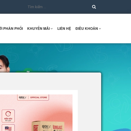
I PHÂN PHỐI
KHUYẾN MÃI
LIÊN HỆ
ĐIỀU KHOẢN