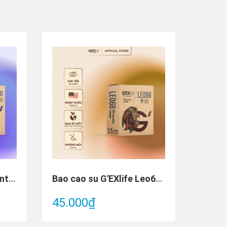
Bao cao su G'EXlife Thintolast (Hộp 3 cái)
Bao cao su G'EXlife Leo68 (Hộp 3 cái)
45.000₫