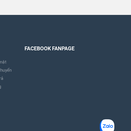
FACEBOOK FANPAGE
mật
chuyển
rả
g